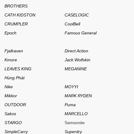
BROTHERS
CATH KIDSTON
CASELOGIC
CRUMPLER
CoolBell
Epoch
Famous General
Fjallraven
Direct Action
Kmore
Jack Wolfskin
LEAVES KING
MEGANINE
Hùng Phát
Nike
MOYYI
Mikkor
MARK RYDEN
OUTDOOR
Puma
Sakos
MARCELLO
STARGO
Samsonite
SimpleCarry
Superdry