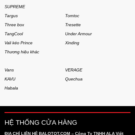
SUPREME
Targus
Tomtoc
Three box
Tresette
TangCool
Under Armour
Vali kéo Prince
Xinding
Thương hiệu khác
Vans
VERAGE
KAVU
Quechua
Habala
HỆ THỐNG CỬA HÀNG
ĐỊA CHỈ LIÊN HỆ BALOTOT.COM – Công Ty TNHH ALA Việt