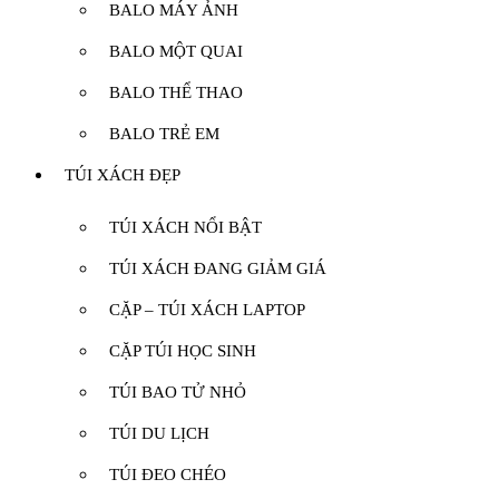
BALO MÁY ẢNH
BALO MỘT QUAI
BALO THỂ THAO
BALO TRẺ EM
TÚI XÁCH ĐẸP
TÚI XÁCH NỔI BẬT
TÚI XÁCH ĐANG GIẢM GIÁ
CẶP – TÚI XÁCH LAPTOP
CẶP TÚI HỌC SINH
TÚI BAO TỬ NHỎ
TÚI DU LỊCH
TÚI ĐEO CHÉO