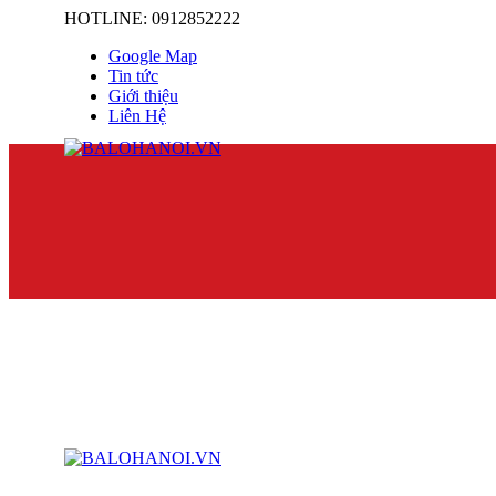
HOTLINE: 0912852222
Google Map
Tin tức
Giới thiệu
Liên Hệ