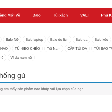
àng Mới Về
Balo
Túi xách
VALI
Phụ K
Balo Nữ
Balo laptop
Balo du lịch
Balo da
Balo kéo
THAO
TÚI ĐEO CHÉO
Túi Nam
CẶP TÚI DA
TÚI BAO 
nhỏ
Ví da nam nữ
chống gù
g tìm thấy sản phẩm nào khớp với lựa chọn của bạn.