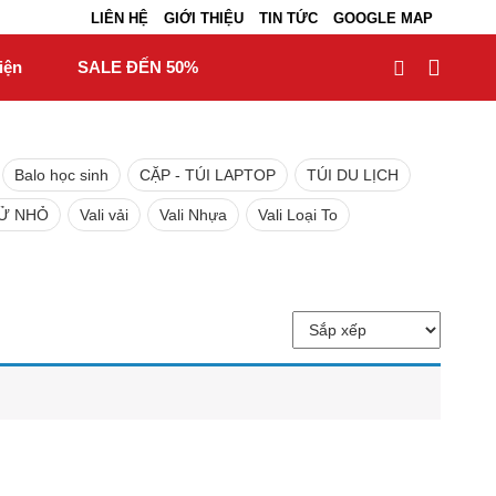
LIÊN HỆ
GIỚI THIỆU
TIN TỨC
GOOGLE MAP
iện
SALE ĐẾN 50%
Balo học sinh
CẶP - TÚI LAPTOP
TÚI DU LỊCH
TỬ NHỎ
Vali vải
Vali Nhựa
Vali Loại To