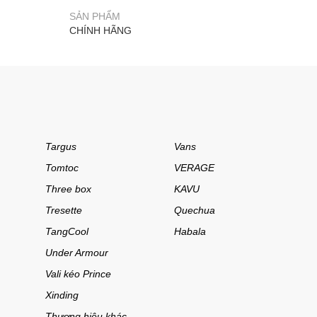
SẢN PHẨM
CHÍNH HÃNG
Targus
Vans
Tomtoc
VERAGE
Three box
KAVU
Tresette
Quechua
TangCool
Habala
Under Armour
Vali kéo Prince
Xinding
Thương hiệu khác