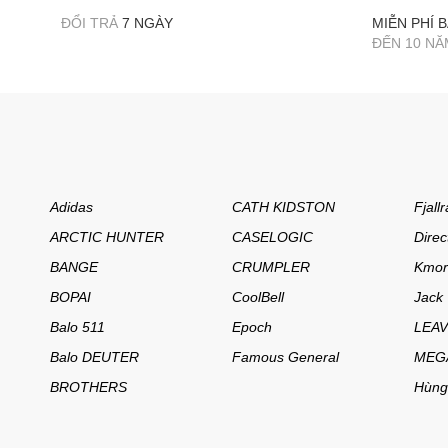
LEAVES KING
ĐỔI TRẢ
7 NGÀY
MIỄN PHÍ 
Levis
ĐẾN 10 NĂ
LOWE ALPINE
Lowepro
Marcello
MARK RYDEN
MEGANINE
Adidas
CATH KIDSTON
Fjall
MIKKOR
ARCTIC HUNTER
CASELOGIC
Direc
MontBell
BANGE
CRUMPLER
Kmor
MOYYI
BOPAI
CoolBell
Jack 
Naneu
Balo 511
Epoch
LEAV
Nathan
Balo DEUTER
Famous General
MEG
BROTHERS
Hùng
New Era
NewEra