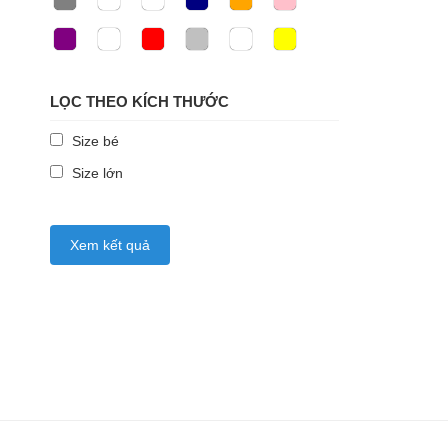
Famous General
Fjallraven
Fuguilai
Glossy Diamond
LỌC THEO KÍCH THƯỚC
Habala
Size bé
Hùng Phát
Size lớn
Jack Wolfskin
Jly
Xem kết quả
Kakoo
karrimor
KAVU
KINGSONS
Kipling
Kmore