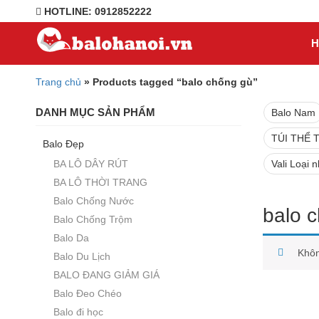
HOTLINE: 0912852222
H
Trang chủ
»
Products tagged “balo chống gù”
DANH MỤC SẢN PHẨM
Balo Nam
TÚI THỂ 
Balo Đẹp
BA LÔ DÂY RÚT
Vali Loại 
BA LÔ THỜI TRANG
Balo Chống Nước
balo 
Balo Chống Trộm
Balo Da
Khôn
Balo Du Lịch
BALO ĐANG GIẢM GIÁ
Balo Đeo Chéo
Balo đi học