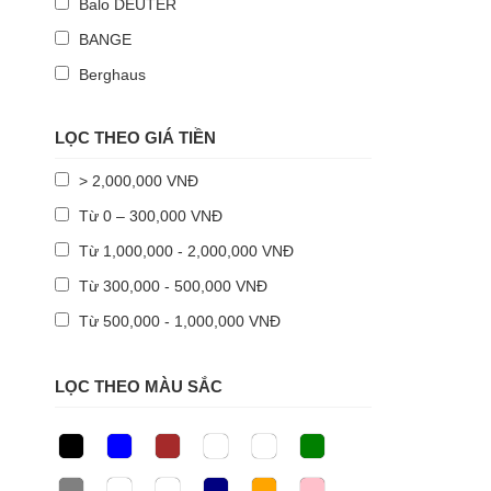
Balo DEUTER
BANGE
Berghaus
BOPAI
LỌC THEO GIÁ TIỀN
BROTHERS
calvin klein
> 2,000,000 VNĐ
CASELOGIC
Từ 0 – 300,000 VNĐ
CATH KIDSTON
Từ 1,000,000 - 2,000,000 VNĐ
Columbia
Từ 300,000 - 500,000 VNĐ
CoolBell
Từ 500,000 - 1,000,000 VNĐ
CRUMPLER
LỌC THEO MÀU SẮC
Direct Action
EASTERN MOUNTAIN SPORT
Epoch