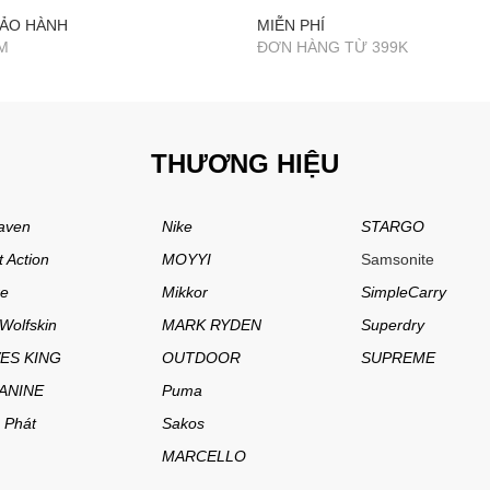
BẢO HÀNH
MIỄN PHÍ
M
ĐƠN HÀNG TỪ 399K
THƯƠNG HIỆU
raven
Nike
STARGO
t Action
MOYYI
Samsonite
e
Mikkor
SimpleCarry
Wolfskin
MARK RYDEN
Superdry
ES KING
OUTDOOR
SUPREME
ANINE
Puma
 Phát
Sakos
MARCELLO