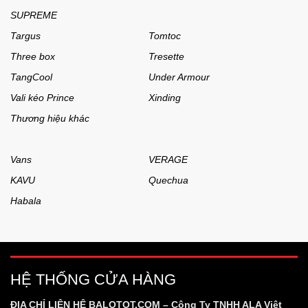
SUPREME
Targus
Tomtoc
Three box
Tresette
TangCool
Under Armour
Vali kéo Prince
Xinding
Thương hiệu khác
Vans
VERAGE
KAVU
Quechua
Habala
HỆ THỐNG CỬA HÀNG
ĐỊA CHỈ LIÊN HỆ BALOTOT.COM – Công Ty TNHH ALA Việt