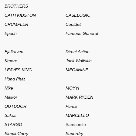
BROTHERS
CATH KIDSTON
CASELOGIC
CRUMPLER
CoolBell
Epoch
Famous General
Fjallraven
Direct Action
Kmore
Jack Wolfskin
LEAVES KING
MEGANINE
Hùng Phát
Nike
MOYYI
Mikkor
MARK RYDEN
OUTDOOR
Puma
Sakos
MARCELLO
STARGO
Samsonite
SimpleCarry
Superdry