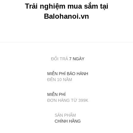
Trải nghiệm mua sắm tại
Balohanoi.vn
ĐỔI TRẢ
7 NGÀY
MIỄN PHÍ BẢO HÀNH
ĐẾN 10 NĂM
MIỄN PHÍ
ĐƠN HÀNG TỪ 399K
SẢN PHẨM
CHÍNH HÃNG