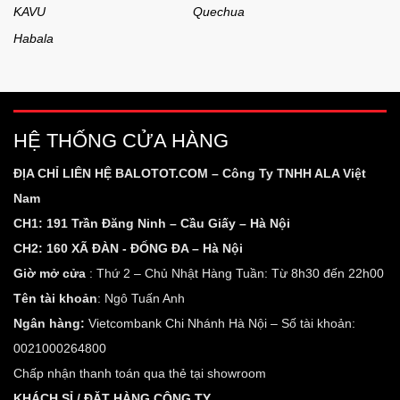
KAVU
Quechua
Habala
HỆ THỐNG CỬA HÀNG
ĐỊA CHỈ LIÊN HỆ BALOTOT.COM – Công Ty TNHH ALA Việt
Nam
CH1: 191 Trần Đăng Ninh – Cầu Giấy – Hà Nội
CH2: 160 XÃ ĐÀN - ĐỐNG ĐA – Hà Nội
Giờ mở cửa
: Thứ 2 – Chủ Nhật Hàng Tuần: Từ 8h30 đến 22h00
Tên tài khoản
: Ngô Tuấn Anh
Ngân hàng:
Vietcombank Chi Nhánh Hà Nội – Số tài khoản:
0021000264800
Chấp nhận thanh toán qua thẻ tại showroom
KHÁCH SỈ / ĐẶT HÀNG CÔNG TY