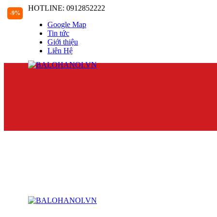
HOTLINE: 0912852222
-9%
Google Map
Tin tức
Giới thiệu
Liên Hệ