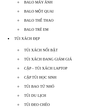
BALO MÁY ẢNH
BALO MỘT QUAI
BALO THỂ THAO
BALO TRẺ EM
TÚI XÁCH ĐẸP
TÚI XÁCH NỔI BẬT
TÚI XÁCH ĐANG GIẢM GIÁ
CẶP – TÚI XÁCH LAPTOP
CẶP TÚI HỌC SINH
TÚI BAO TỬ NHỎ
TÚI DU LỊCH
TÚI ĐEO CHÉO