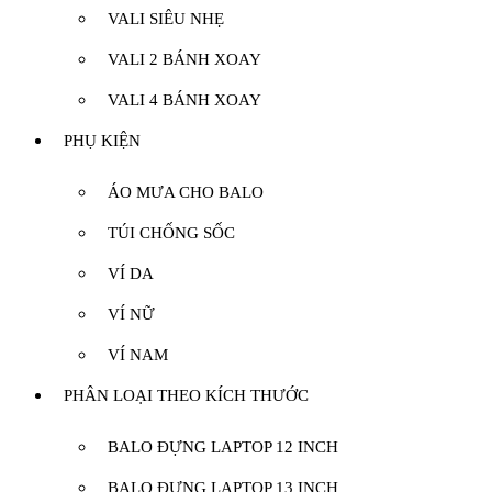
VALI SIÊU NHẸ
VALI 2 BÁNH XOAY
VALI 4 BÁNH XOAY
PHỤ KIỆN
ÁO MƯA CHO BALO
TÚI CHỐNG SỐC
VÍ DA
VÍ NỮ
VÍ NAM
PHÂN LOẠI THEO KÍCH THƯỚC
BALO ĐỰNG LAPTOP 12 INCH
BALO ĐỰNG LAPTOP 13 INCH