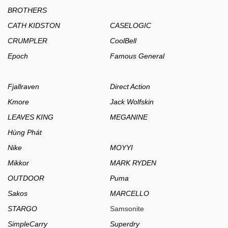
BROTHERS
CATH KIDSTON
CASELOGIC
CRUMPLER
CoolBell
Epoch
Famous General
Fjallraven
Direct Action
Kmore
Jack Wolfskin
LEAVES KING
MEGANINE
Hùng Phát
Nike
MOYYI
Mikkor
MARK RYDEN
OUTDOOR
Puma
Sakos
MARCELLO
STARGO
Samsonite
SimpleCarry
Superdry