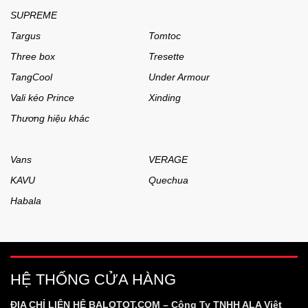
SUPREME
Targus
Tomtoc
Three box
Tresette
TangCool
Under Armour
Vali kéo Prince
Xinding
Thương hiệu khác
Vans
VERAGE
KAVU
Quechua
Habala
HỆ THỐNG CỬA HÀNG
ĐỊA CHỈ LIÊN HỆ BALOTOT.COM – Công Ty TNHH ALA Việt