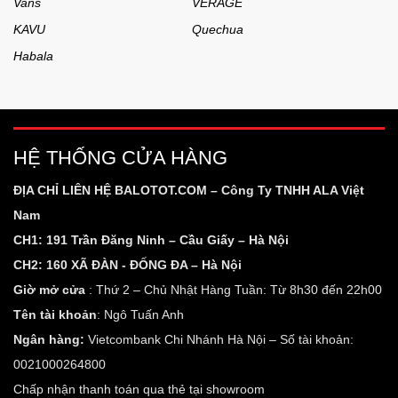
Vans
VERAGE
KAVU
Quechua
Habala
HỆ THỐNG CỬA HÀNG
ĐỊA CHỈ LIÊN HỆ BALOTOT.COM – Công Ty TNHH ALA Việt
Nam
CH1: 191 Trần Đăng Ninh – Cầu Giấy – Hà Nội
CH2: 160 XÃ ĐÀN - ĐỐNG ĐA – Hà Nội
Giờ mở cửa
: Thứ 2 – Chủ Nhật Hàng Tuần: Từ 8h30 đến 22h00
Tên tài khoản
: Ngô Tuấn Anh
Ngân hàng:
Vietcombank Chi Nhánh Hà Nội – Số tài khoản:
0021000264800
Chấp nhận thanh toán qua thẻ tại showroom