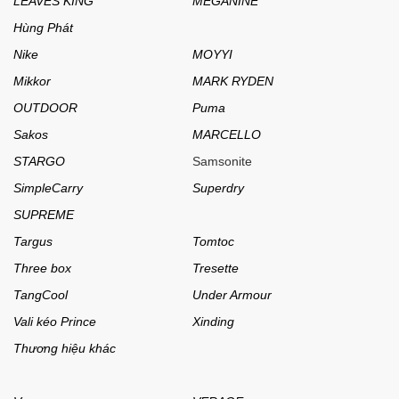
LEAVES KING
MEGANINE
Hùng Phát
Nike
MOYYI
Mikkor
MARK RYDEN
OUTDOOR
Puma
Sakos
MARCELLO
STARGO
Samsonite
SimpleCarry
Superdry
SUPREME
Targus
Tomtoc
Three box
Tresette
TangCool
Under Armour
Vali kéo Prince
Xinding
Thương hiệu khác