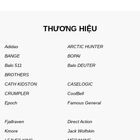
những chất liệu cao cấp cùng với tính ứng dụng cao, túi
xách Lata sẽ là sự lựa chọn tuyệt vời nếu bạn đang tìm
kiếm một phụ kiện để đồng hành cùng mình trên mọi nẻo
đường.
THƯƠNG HIỆU
Adidas
ARCTIC HUNTER
BANGE
BOPAI
Balo 511
Balo DEUTER
BROTHERS
CATH KIDSTON
CASELOGIC
CRUMPLER
CoolBell
Epoch
Famous General
Fjallraven
Direct Action
Kmore
Jack Wolfskin